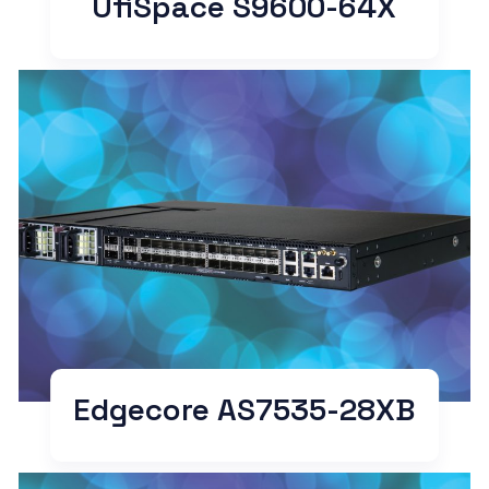
UfiSpace S9600-64X
Edgecore AS7535-28XB