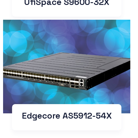
UfiSpace S9600-32X
Edgecore AS5912-54X